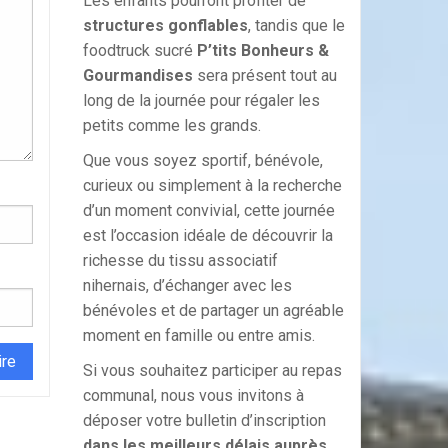
Les enfants pourront profiter de
structures gonflables
, tandis que le
foodtruck sucré
P’tits Bonheurs &
Gourmandises
sera présent tout au
long de la journée pour régaler les
petits comme les grands.
Que vous soyez sportif, bénévole,
curieux ou simplement à la recherche
d’un moment convivial, cette journée
est l’occasion idéale de découvrir la
richesse du tissu associatif
nihernais, d’échanger avec les
bénévoles et de partager un agréable
moment en famille ou entre amis.
Si vous souhaitez participer au repas
communal, nous vous invitons à
déposer votre bulletin d’inscription
dans les meilleurs délais auprès