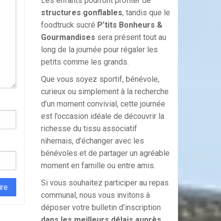
Les enfants pourront profiter de
structures gonflables
, tandis que le
foodtruck sucré
P’tits Bonheurs &
Gourmandises
sera présent tout au
long de la journée pour régaler les
petits comme les grands.
Que vous soyez sportif, bénévole,
curieux ou simplement à la recherche
d’un moment convivial, cette journée
est l’occasion idéale de découvrir la
richesse du tissu associatif
nihernais, d’échanger avec les
bénévoles et de partager un agréable
moment en famille ou entre amis.
Si vous souhaitez participer au repas
communal, nous vous invitons à
déposer votre bulletin d’inscription
dans les meilleurs délais auprès