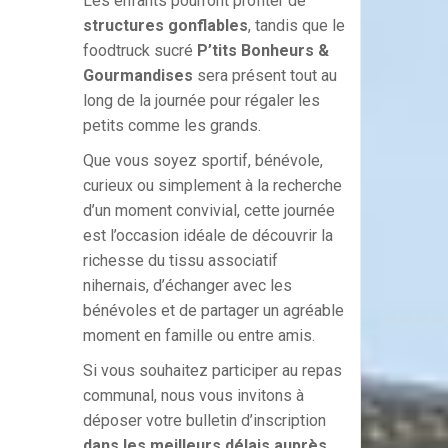
Les enfants pourront profiter de
structures gonflables
, tandis que le
foodtruck sucré
P’tits Bonheurs &
Gourmandises
sera présent tout au
long de la journée pour régaler les
petits comme les grands.
Que vous soyez sportif, bénévole,
curieux ou simplement à la recherche
d’un moment convivial, cette journée
est l’occasion idéale de découvrir la
richesse du tissu associatif
nihernais, d’échanger avec les
bénévoles et de partager un agréable
moment en famille ou entre amis.
Si vous souhaitez participer au repas
communal, nous vous invitons à
déposer votre bulletin d’inscription
dans les meilleurs délais auprès